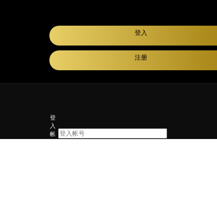
登入
注册
登
入
帐
号
:
密
码
:
保
安
: