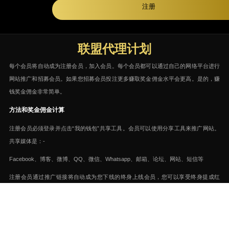
注册
联盟代理计划
每个会员将自动成为注册会员，加入会员。每个会员都可以通过自己的网络平台进行
网站推广和招募会员。如果您招募会员投注更多赚取奖金佣金水平会更高。是的，赚
钱奖金佣金非常简单。
方法和奖金佣金计算
注册会员必须登录并点击“我的钱包”共享工具。会员可以使用分享工具来推广网站。
共享媒体是：-
Facebook、博客、微博、QQ、微信、Whatsapp、邮箱、论坛、网站、短信等
注册会员通过推广链接将自动成为您下线的终身上线会员，您可以享受终身提成红
利。
会员被招募到一周内所有会员的总收入，系统将计算会员赚取的奖金佣金水平
（%）。