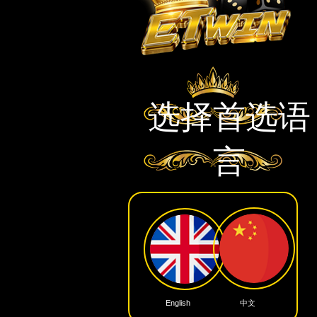
选择首选语
言
中文
English